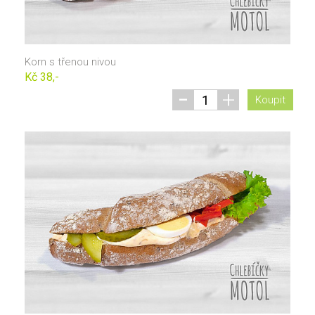
Korn s třenou nivou
Kč 38,-
-
+
Koupit