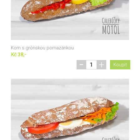
Korn s grónskou pomazánkou
Kč 38,-
-
+
Koupit