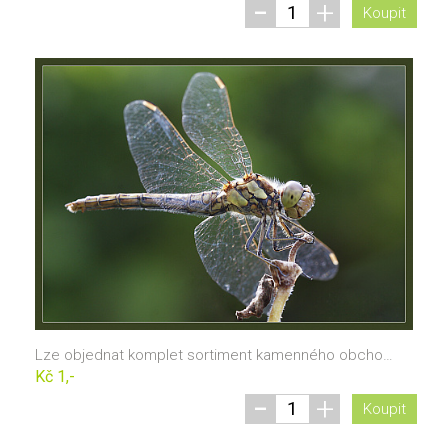
-
+
Koupit
Lze objednat komplet sortiment kamenného obchodu
Kč 1,-
-
+
Koupit