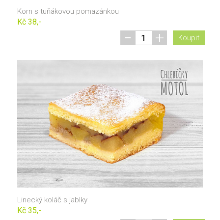
Korn s tuňákovou pomazánkou
Kč 38,-
-
+
Koupit
Linecký koláč s jablky
Kč 35,-