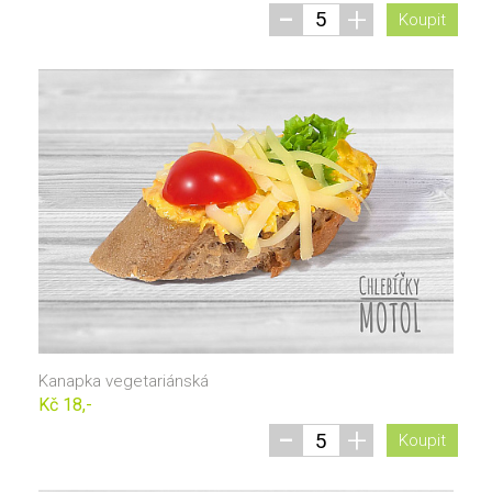
-
+
Koupit
Kanapka vegetariánská
Kč 18,-
-
+
Koupit