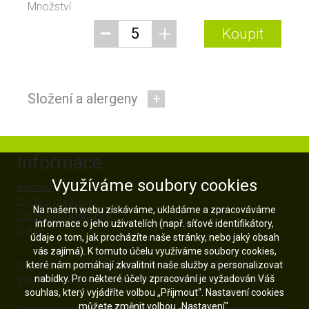
Množství
-
+
Koupit
Složení a alergeny
+
Informace
Využíváme soubory cookies
Kontakt
Dodací podmínky
Na našem webu získáváme, ukládáme a zpracováváme
Obchodní podmínky
informace o jeho uživatelích (např. síťové identifikátory,
O nás
údaje o tom, jak procházíte naše stránky, nebo jaký obsah
vás zajímá). K tomuto účelu využíváme soubory cookies,
Objednávky na následující den se přijímají do 12:00.
které nám pomáhají zkvalitnit naše služby a personalizovat
nabídky. Pro některé účely zpracování je vyžadován Váš
Všechny ceny jsou uvedeny včetně DPH. Bez Dopravy.
souhlas, který vyjádříte volbou „Přijmout“. Nastavení cookies
můžete změnit volbou „Nastavení“.
Podle zákona o elektronické evidenci tržeb je prodávající