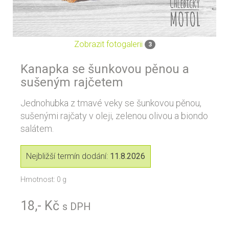
Zobrazit fotogalerii
3
Kanapka se šunkovou pěnou a
sušeným rajčetem
Jednohubka z tmavé veky se šunkovou pěnou,
sušenými rajčaty v oleji, zelenou olivou a biondo
salátem.
Nejbližší termín dodání:
11.8.2026
Hmotnost: 0 g
18,- Kč
s DPH