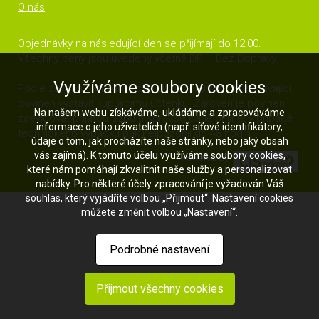
O nás
Objednávky na následující den se přijímají do 12:00.
Všechny ceny jsou uvedeny včetně DPH. Bez Dopravy.
Využíváme soubory cookies
Podle zákona o elektronické evidenci tržeb je prodávající
povinen vystavit kupujícímu účtenku. Zároveň je povinen
Na našem webu získáváme, ukládáme a zpracováváme
zaevidovat přijatou tržbu u správce daně online; v případě
informace o jeho uživatelích (např. síťové identifikátory,
technického výpadku pak nejpozději do 48 hodin.
údaje o tom, jak procházíte naše stránky, nebo jaký obsah
vás zajímá). K tomuto účelu využíváme soubory cookies,
které nám pomáhají zkvalitnit naše služby a personalizovat
nabídky. Pro některé účely zpracování je vyžadován Váš
souhlas, který vyjádříte volbou „Přijmout“. Nastavení cookies
můžete změnit volbou „Nastavení“.
Podrobné nastavení
Přijmout všechny cookies